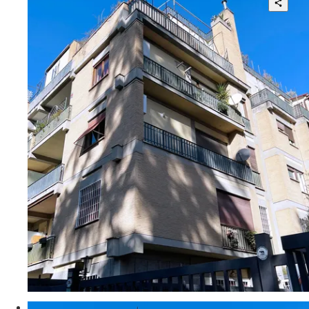
3
2
105 mq
€ 585.000
Via Luigi Bodio
Elegante e Luminoso Appartamento