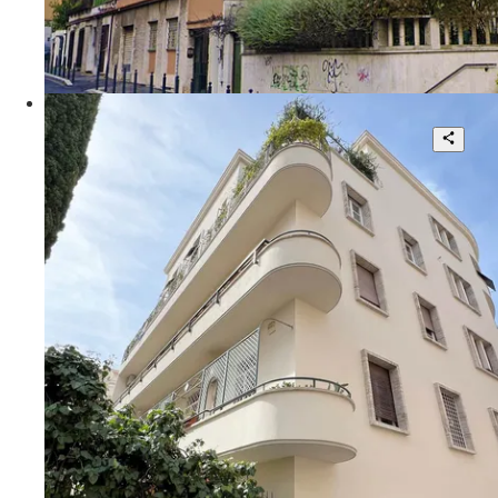
120 mq
€ 575.000
Via Alberto Caroncini
Prestigiosa Abitazione
4
3