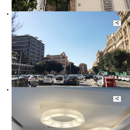
185 mq
€ 1.400.000
Via Montevideo
Pinciano locale commerciale a reddito
2
140 mq
€ 620.000
Via Alessandro Scarlatti
Prestigiosa Residenza di
Rappresentanza
4