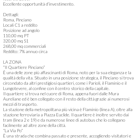
Eccellente opportunità d’investimento.
Dettagli:
Roma, Pinciano
Locali C1 a reddito
Posizione ad angolo
110,00 mq PT
320,00 mq S1
268,00 mq commerciali
Reddito: 7% annuo circa
LA ZONA
“Il Quartiere Pinciano”
È una delle zone più affascinanti di Roma, noto per la sua eleganza e la
qualità della vita. Situato in una posizione strategica, il Pinciano si trova
circondato da altri prestigiosi quartieri, come i Parioli, il Flaminio e il
Lungotevere, al confine con il centro storico della capitale.
Il quartiere si trova nel cuore di Roma, appena fuori dalle Mura
Aureliane ed è ben collegato con il resto della città grazie ai numerosi
mezzi di trasporto.
La stazione della metropolitana più vicina è Flaminio (linea A), oltre alla
stazione ferroviaria a Piazza Euclide. Il quartiere è inoltre servito dai
tram (linea 2 e 19) e da numerose linee di autobus che lo collegano
facilmente ad altre zone della città.
“La Via Po”
È una strada che combina passato e presente, accogliendo visitatori e