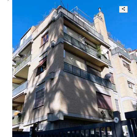
3
2
105 mq
€ 585.000
Via Luigi Bodio