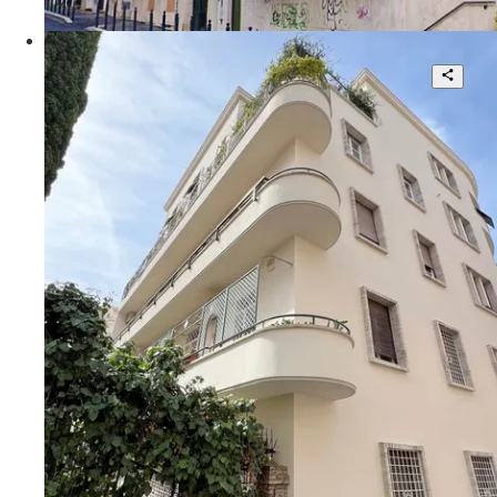
120 mq
€ 575.000
Via Alberto Caroncini
Prestigiosa Abitazione
4
3