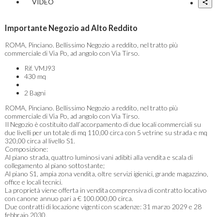
VIDEO
Importante Negozio ad Alto Reddito
ROMA, Pinciano. Bellissimo Negozio a reddito, nel tratto più
commerciale di Via Po, ad angolo con Via Tirso.
Rif.
VMJ93
430 mq
2 Bagni
ROMA, Pinciano. Bellissimo Negozio a reddito, nel tratto più
commerciale di Via Po, ad angolo con Via Tirso.
Il Negozio è costituito dall’accorpamento di due locali commerciali su
due livelli per un totale di mq 110,00 circa con 5 vetrine su strada e mq
320,00 circa al livello S1.
Composizione:
Al piano strada, quattro luminosi vani adibiti alla vendita e scala di
collegamento al piano sottostante;
Al piano S1, ampia zona vendita, oltre servizi igienici, grande magazzino,
office e locali tecnici.
La proprietà viene offerta in vendita comprensiva di contratto locativo
con canone annuo pari a € 100.000,00 circa.
Due contratti di locazione vigenti con scadenze: 31 marzo 2029 e 28
febbraio 2030.