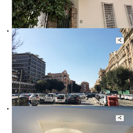
185 mq
€ 1.400.000
Via Montevideo
Pinciano locale commerciale a reddito
2
140 mq
€ 620.000
Via Alessandro Scarlatti
Prestigiosa Residenza di
Rappresentanza
4