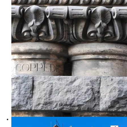
2
210 mq
€ 1.850.000
Via Dora
Elegante e Luminoso Appartamento