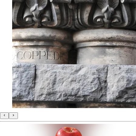
2
210 mq
€ 1.850.000
Via Dora