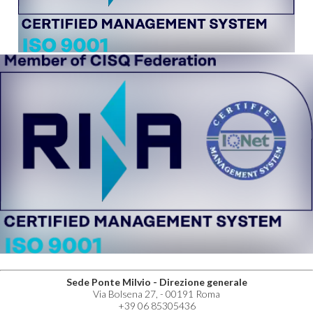
Sede Ponte Milvio - Direzione generale
Via Bolsena 27, - 00191 Roma
+39 06 85305436