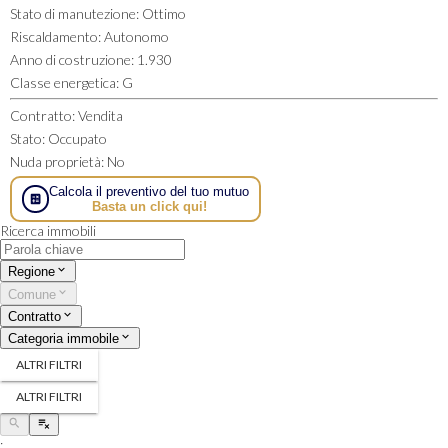
Stato di manutezione
:
Ottimo
Riscaldamento
:
Autonomo
Anno di costruzione
:
1.930
Classe energetica
:
G
Contratto
:
Vendita
Stato
:
Occupato
Nuda proprietà
:
No
Calcola il preventivo del tuo mutuo
Basta un click qui!
Ricerca immobili
Regione
Comune
Contratto
Categoria immobile
ALTRI FILTRI
ALTRI FILTRI
;