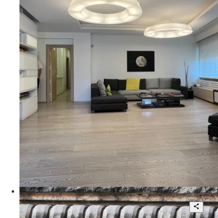
3
253 mq
€ 2.300.000
Via Eleonora Duse
Roma - Coppedè, Via Dora, Palazzi degli
Ambasciatori
5