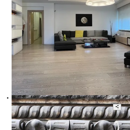
3
253 mq
€ 2.300.000
Via Eleonora Duse
Roma - Coppedè, Via Dora, Palazzi degli
Ambasciatori
5