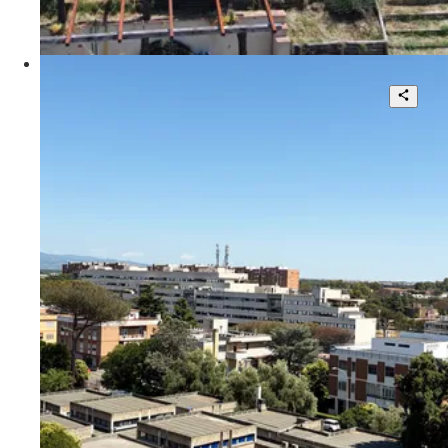
1.194 mq
€ 3.200.000
Podere Poggio Monte
Luminosa Abitazione con Cantina e
Posto Auto
3
2