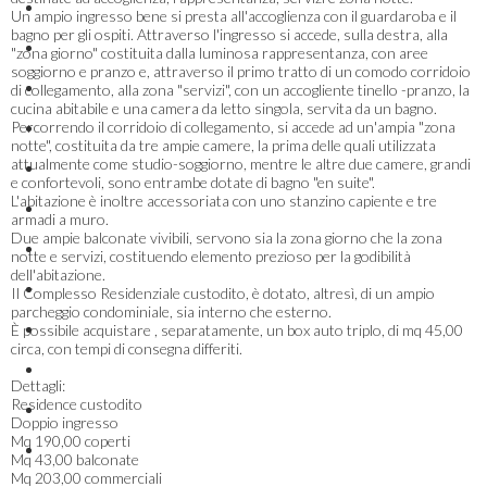
Un ampio ingresso bene si presta all'accoglienza con il guardaroba e il
bagno per gli ospiti. Attraverso l'ingresso si accede, sulla destra, alla
"zona giorno" costituita dalla luminosa rappresentanza, con aree
soggiorno e pranzo e, attraverso il primo tratto di un comodo corridoio
di collegamento, alla zona "servizi", con un accogliente tinello -pranzo, la
cucina abitabile e una camera da letto singola, servita da un bagno.
Percorrendo il corridoio di collegamento, si accede ad un'ampia "zona
notte", costituita da tre ampie camere, la prima delle quali utilizzata
attualmente come studio-soggiorno, mentre le altre due camere, grandi
e confortevoli, sono entrambe dotate di bagno "en suite".
L'abitazione è inoltre accessoriata con uno stanzino capiente e tre
armadi a muro.
Due ampie balconate vivibili, servono sia la zona giorno che la zona
notte e servizi, costituendo elemento prezioso per la godibilità
dell'abitazione.
Il Complesso Residenziale custodito, è dotato, altresì, di un ampio
parcheggio condominiale, sia interno che esterno.
È possibile acquistare , separatamente, un box auto triplo, di mq 45,00
circa, con tempi di consegna differiti.
Dettagli:
Residence custodito
Doppio ingresso
Mq 190,00 coperti
Mq 43,00 balconate
Mq 203,00 commerciali