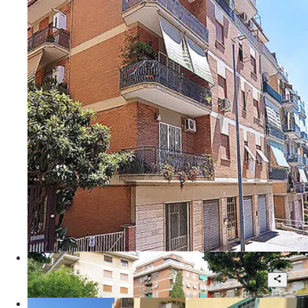
1
60 mq
€ 1.000
Vicolo degli Orti della Magliana
Terreno Fronte Strada con Progetto
per realizzazione Posti Auto
Trattativa riservata
Via Isacco Newton
ROMA Battistini locale magazzino con