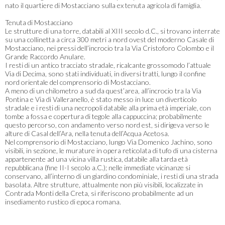
nato il quartiere di Mostacciano sulla ex tenuta agricola di famiglia.
Tenuta di Mostacciano
Le strutture di una torre, databili al XIII secolo d.C., si trovano interrate
su una collinetta a circa 300 metri a nord ovest del moderno Casale di
Mostacciano, nei pressi dell’incrocio tra la Via Cristoforo Colombo e il
Grande Raccordo Anulare.
I resti di un antico tracciato stradale, ricalcante grossomodo l’attuale
Via di Decima, sono stati individuati, in diversi tratti, lungo il confine
nord orientale del comprensorio di Mostacciano.
A meno di un chilometro a sud da quest’area, all’incrocio tra la Via
Pontina e Via di Valleranello, è stato messo in luce un diverticolo
stradale e i resti di una necropoli databile alla prima età imperiale, con
tombe a fossa e copertura di tegole alla cappuccina; probabilmente
questo percorso, con andamento verso nord est, si dirigeva verso le
alture di Casal dell’Ara, nella tenuta dell’Acqua Acetosa.
Nel comprensorio di Mostacciano, lungo Via Domenico Jachino, sono
visibili, in sezione, le murature in opera reticolata di tufo di una cisterna
appartenente ad una vicina villa rustica, databile alla tarda età
repubblicana (fine II-I secolo a.C.); nelle immediate vicinanze si
conservano, all’interno di un giardino condominiale, i resti di una strada
basolata. Altre strutture, attualmente non più visibili, localizzate in
Contrada Monti della Creta, si riferiscono probabilmente ad un
insediamento rustico di epoca romana.