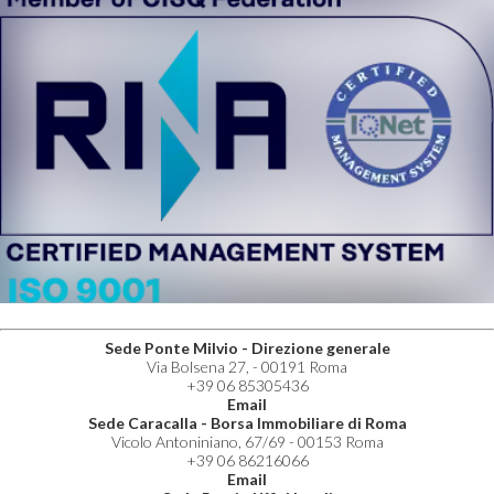
Sede Ponte Milvio - Direzione generale
Via Bolsena 27, - 00191 Roma
+39 06 85305436
Email
Sede Caracalla - Borsa Immobiliare di Roma
Vicolo Antoniniano, 67/69 - 00153 Roma
+39 06 86216066
Email