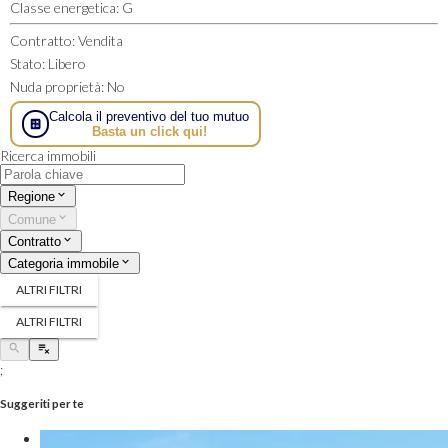
Classe energetica
:
G
Contratto
:
Vendita
Stato
:
Libero
Nuda proprietà
:
No
Calcola il preventivo del tuo mutuo
Basta un click qui!
Ricerca immobili
Regione
Comune
Contratto
Categoria immobile
ALTRI FILTRI
ALTRI FILTRI
;
Suggeriti per te
Magnifica Tenuta incontaminata sulle