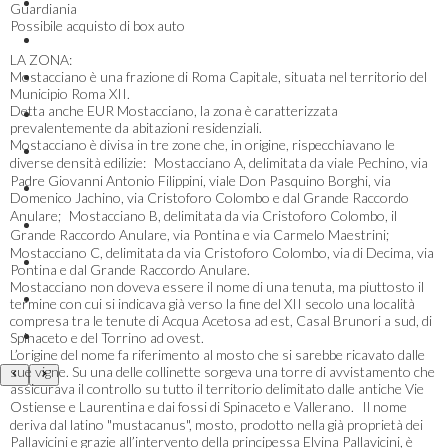
Guardiania
Possibile acquisto di box auto
LA ZONA:
Mostacciano è una frazione di Roma Capitale, situata nel territorio del
Municipio Roma XII.
Detta anche EUR Mostacciano, la zona è caratterizzata
prevalentemente da abitazioni residenziali.
Mostacciano è divisa in tre zone che, in origine, rispecchiavano le
diverse densità edilizie: Mostacciano A, delimitata da viale Pechino, via
Padre Giovanni Antonio Filippini, viale Don Pasquino Borghi, via
Domenico Jachino, via Cristoforo Colombo e dal Grande Raccordo
Anulare; Mostacciano B, delimitata da via Cristoforo Colombo, il
Grande Raccordo Anulare, via Pontina e via Carmelo Maestrini;
Mostacciano C, delimitata da via Cristoforo Colombo, via di Decima, via
Pontina e dal Grande Raccordo Anulare.
Mostacciano non doveva essere il nome di una tenuta, ma piuttosto il
termine con cui si indicava già verso la fine del XII secolo una località
compresa tra le tenute di Acqua Acetosa ad est, Casal Brunori a sud, di
Spinaceto e del Torrino ad ovest.
L’origine del nome fa riferimento al mosto che si sarebbe ricavato dalle
sue vigne. Su una delle collinette sorgeva una torre di avvistamento che
assicurava il controllo su tutto il territorio delimitato dalle antiche Vie
Ostiense e Laurentina e dai fossi di Spinaceto e Vallerano. Il nome
deriva dal latino "mustacanus", mosto, prodotto nella già proprietà dei
Pallavicini e grazie all’intervento della principessa Elvina Pallavicini, è