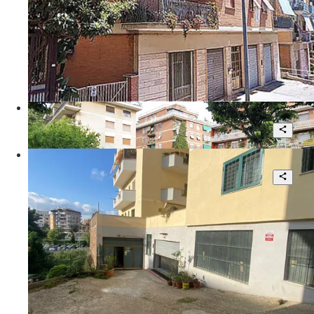
60 mq
€ 1.000
Vicolo degli Orti della Magliana
Terreno Fronte Strada con Progetto
per realizzazione Posti Auto
Trattativa riservata
Via Isacco Newton
ROMA Battistini locale magazzino con
cessione di attività in vendita
2