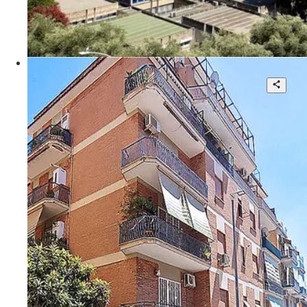
115 mq
€ 280.000
Via Nicola Stame
Delizioso Appartamento Restaurato e
Arredato
2
1