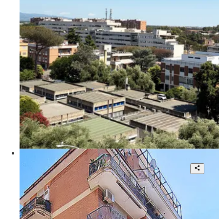
2
115 mq
€ 280.000
Via Nicola Stame
Delizioso Appartamento Restaurato e
Arredato
2