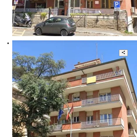
4.000 mq
Trattativa riservata
Via Mattia Battistini
Bellissime Palazzine in Locazione
122
26