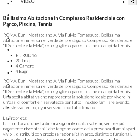
VIDEO
Bellissima Abitazione in Complesso Residenziale con
Parco, Piscina, Tennis
ROMA, Eur - Mostacciano A, Via Fulvio Tomassucci. Bellissima
Abitazione immersa nel verde del prestigioso Complesso Residenziale
“Il Serpente e la Mela”, con rigoglioso parco, piscine e campi da tennis.
Rif.
RUD46
200 mq
4 Camere
4 Bagni
ROMA, Eur - Mostacciano A, Via Fulvio Tomassucci. Bellissima
Abitazione immersa nel verde del prestigioso Complesso Residenziale
“Il Serpente e la Mela”, con rigoglioso parco, piscine e campi da tennis.
Una scelta abitativa che rappresenta la soluzione ideale per vivere in
un'oasi di comfort e riservatezza per tutto il nucleo familiare avendo,
allo stesso tempo, ogni servizio a portata di mano.
La Proprietà:
La struttura di questa dimora signorile ricalca schemi, sempre più
raramente riscontrabili, che tengono conto della presenza di ampi spazi
vivibili, distribuiti con preziosa razionalità in aree, distinte e funzionali,
destinate ad accoglienza, rappresentanza, servizi e zona notte.