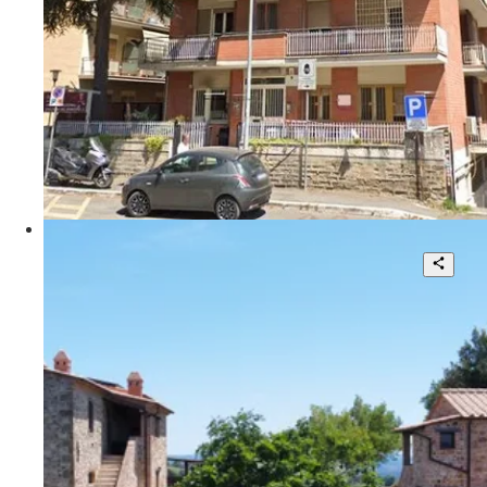
4.000 mq
Trattativa riservata
Via Mattia Battistini
Magnifica Tenuta incontaminata sulle
Colline della Maremma Toscana
15