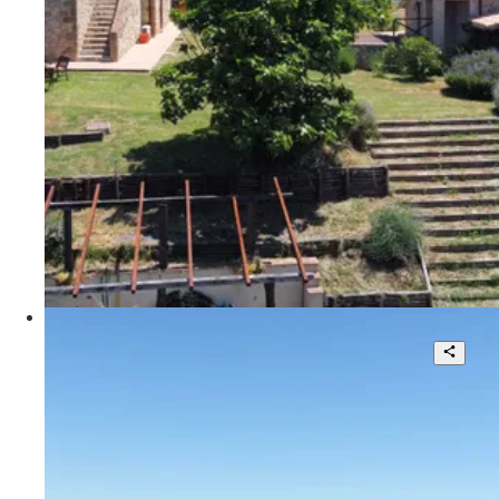
15
1.194 mq
€ 3.200.000
Podere Poggio Monte
Luminosa Abitazione con Cantina e
Posto Auto
3