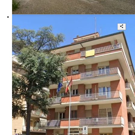
280 mq
€ 300.000
Via Prospero Santacroce
Bellissime Palazzine in Locazione
122
26